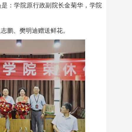
员是：学院原行政副院长金菊华，学院
迟志鹏、樊明迪赠送鲜花。