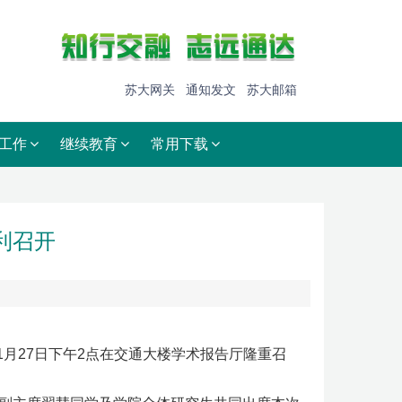
苏大网关
通知发文
苏大邮箱
工作
继续教育
常用下载
利召开
月
日下午
点在交通大楼学术报告厅隆重召
1
27
2