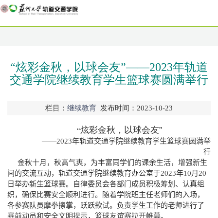
“炫彩金秋，以球会友”——2023年轨道
交通学院继续教育学生篮球赛圆满举行
栏目：
继续教育
发布时间：2023-10-23
炫彩金秋，以球会友”
“
——2023
年轨道交通学院继续教育学生篮球赛圆满举
行
金秋十月，秋高气爽，为丰富同学们的课余生活，增强新生
间的交流互动，轨道交通学院继续教育办公室于
2023
年
10
月
20
日举办新生篮球赛。自律委员会各部门成员积极筹划、认真组
织，确保比赛安全顺利进行。随着学院班主任老师们的入场，
各参赛队员摩拳擦掌，跃跃欲试。负责学生工作的老师进行了
赛前动员和安全文明提示，篮球友谊赛拉开帷幕。