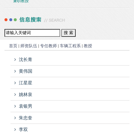
兼职教授
首页
师资队伍
专任教师
车辆工程系
教授
沈长青
黄伟国
江星星
姚林泉
袁银男
朱忠奎
李双