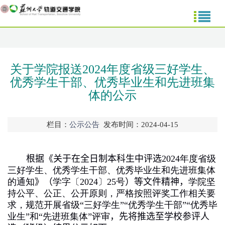
关于学院报送2024年度省级三好学生、
优秀学生干部、优秀毕业生和先进班集
体的公示
栏目：
公示公告
发布时间：2024-04-15
根据《
关于在全日制本科生中评选
2024
年度省级
三好学生、优秀学生干部、优秀毕业生和先进班集体
的通知
》（
学字〔
2024
〕
25
号
）
等文件精神，
学院坚
持公平、公正、公开原则，严格按照评奖工作相关要
求，规范开展省级“三好学生”“优秀学生干部”“优秀毕
业生”和“先进班集体”评审
，
先将推选至学校参评人