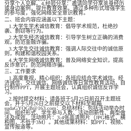
分享个人见解。
4.
经验分享：邀请同学分享亲身经历
或身边案例，提升教育效果。通过多种形式增强学生
的参与度，强化网络安全意识教育。
二、班会内容应涵盖以下主题：
1.
大学生学术诚信教育：倡导学术规范，杜绝抄
袭、剽窃等行为。
2.
大学生经济诚信教育：引导学生树立正确的消费
观，防范金融诈骗。
3.
大学生交往诚信教育：强调人际交往中的诚信原
则，构建和谐校园关系。
4.
大学生网络诚信教育：普及网络安全知识，提高
反诈意识，防范网络诈骗。
三、工作要求
1.
高度重视，精心组织：
各班应结合学术诚信、经
济诚信、交往诚信、网络诚信等日常性教育活动，自
行制作
PPT
，开展主题班会，认真组织诚信反诈学
习。
2.
按时提交材料：
请各班于
5
月
25
日前召开主题班
会，并于
5
月
26
日之前提交以下材料至邮箱
sudaGYQGB@163.com
：总结材料：包括活动举办时
间、组织形式、学生参与人数、活动创新性、典型做
法及成效。活动照片：
3-4
张高清照片（
JPG
格式，横
构图，不低于
3M
）。其他成果材料：如
PPT
、视频、
宣传报道等。