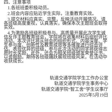
四、注意事项
1.
各班班委积极动员。
2.
班会内容应贴近学生实际，注重教育实效。
3.
提交材料应真实、完整，反映活动开展情况。请
各班级高度重视，认真落实，确保本次主题班会取得
实效。
4.
为激励各班级积极参与、高质量开展此次学生诚
信反诈主题教育班会，学院将在收集材料后组织评比
活动。本次评比将从班会的组织形式、内容深度、学
生参与度、创新性及教育成效等多维度进行综合评
估。表现优异的班级，参与此次活动的同学将获得志
愿时长奖励，此外，还会为相关班级颁发荣誉证书，
以资鼓励。期待各班级踊跃展现班级风采，在活动中
收获成长。
轨道交通学院学生工作办公室
轨道交通学院学生事务中心
轨道交通学院“智工舍”学生议事厅
2025
年
5
月
1
9
日