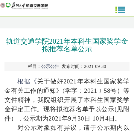
轨道交通学院2021年本科生国家奖学金
拟推荐名单公示
栏目：
公示公告
发布时间：2021-09-30
根据《
关于做好
2021年本科生国家奖学
金有关工作的通知
》
(
学字﹝
2021﹞58号）等
文件精神，我
院
组织开展了本科生
国家奖学
金
评定工作。现将拟
推荐
名单予以公示
(见附
件）
，公示期为
2021年9月
30
日
-
10
月
4
日。
对公示对象如有异议，请于公示期内以