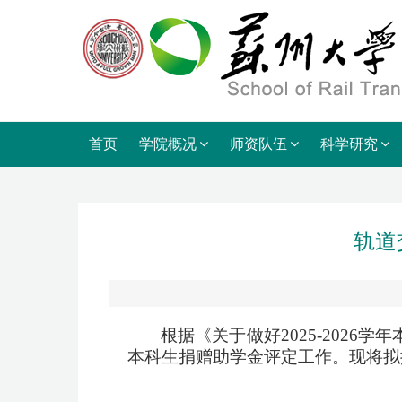
首页
学院概况
师资队伍
科学研究
轨道
根据
《
关于做好
2025-202
本科生捐赠
助
学金评定工作。现
将拟