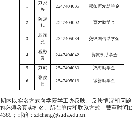
刘家
1
2247404035
邦如博爱助学金
兴
陈冠
2
2347404002
育才助学金
旭
杨涵
3
2347405034
交银国信助学金
允
程彬
4
2447404042
黄乾亨助学金
媛
5
刘斌
2547404030
鸿海助学金
张俊
6
2547405013
诚善助学金
博
示期内以实名方式向学院学工办反映。反映情况和问题
的必须署真实姓名、所在单位和联系方式，截至时间
1
04389；邮箱：
zdchang
@suda.edu.cn。