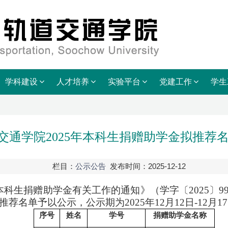
学科建设
人才培养
实验平台
党建工作
学生
交通学院2025年本科生捐赠助学金拟推荐
栏目：
公示公告
发布时间：2025-12-12
6学年本科生捐赠助学金有关工作的通知》（学字〔2025〕
9
推荐名单予以公示，公示期为
2025年1
2
月
1
2
日
-1
2
月
17
序号
姓名
学号
捐赠助学金名称