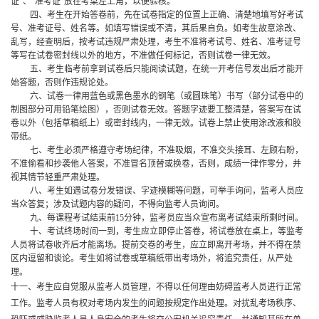
证”、“准考证”放在考桌左上角，以便验核。
四、考生在开始答卷前，先在试卷指定的位置上正确、清楚地填写好考试
号、准考证号、姓名等。如填写错误或不清，其后果自负。如考生故意涂改、
乱写，经查明后，按考试违规严肃处理，考生不准将考试号、姓名、准考证号
等写在试卷密封线以外的地方，不准做任何标记，否则试卷一律无效。
五、考生临考前拿到试卷后只能阅读试题，在统一开考信号发出后才能开
始答题，否则作违规论处。
六、试卷一律用蓝色或黑色墨水的钢笔（或圆珠笔）书写（部分试卷中的
制图部分可用铅笔绘图），否则试卷无效。答题字迹要工整清楚，答案写在试
卷以外（包括草稿纸上）或密封线内，一律无效。试卷上禁止使用涂改液和胶
带纸。
七、考生必须严格遵守考场纪律，不准吸烟，不准交头接耳、左顾右盼，
不准偷看和抄袭他人答案，不准冒名顶替或换卷，否则，成绩一律作零分，并
视其情节轻重严肃处理。
八、考生如遇试卷分发错误、字迹模糊等问题，可举手询问，监考人员应
当众答复；涉及试题内容的疑问，不得向监考人员询问。
九、每课程考试结束前
15
分钟，监考员应当众宣布离考试结束所剩时间。
十、考试终场时间一到，考生应立即停止答卷，将试卷放在桌上，等监考
人员将试卷收齐后才能离场。提前交卷的考生，应立即离开考场，并不得在禁
区内逗留和谈论。考生如将试卷或草稿纸带出考场外，将追究责任，从严处
理。
十一、考生应自觉服从监考人员管理，不得以任何理由妨碍监考人员进行正常
工作。监考人员有权对考场内发生的问题按规定作出处理。对扰乱考场秩序、