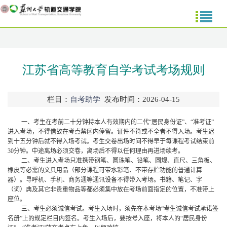
江苏省高等教育自学考试考场规则
栏目：
自考助学
发布时间：2026-04-15
一、考生在考前二十分钟持本人有效期内的二代“居民身份证”、“准考证”
进入考场，不得借故在考点禁区内停留。证件不符或不全者不得入场。考生迟
到十五分钟后就不得入场考试。考生交卷出场时间不得早于每课程考试结束前
30
分钟。中途离场必须交卷，离场后不得以任何理由再进场续考。
二、考生进入考场只准携带钢笔、圆珠笔、铅笔、圆规、直尺、三角板、
橡皮等必需的文具用品（部分课程可带水彩笔、不带存贮功能的普通计算
器）。寻呼机、手机、商务通等通讯设备不得带入考场。书籍、笔记、字
（词）典及其它非贵重物品等都必须集中放在考场前面指定的位置，不准带上
座位。
三、考生必须诚信考试。考生入场时，须先在本考场“考生诚信考试承诺签
名册”上的规定栏目内签名。考生入场后，要按号入座，将本人的“居民身份