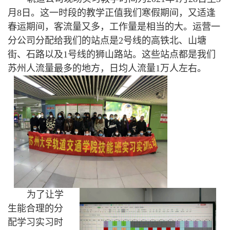
月
8
日。这一时段的教学
正值
我们寒假期间，又适逢
春运期间，客流量又多，工作量是相当的大。运营一
分公司分配给我们的站点是
2
号线的高铁北、山塘
街、石路以及
1
号线的狮山路站。这些站点都是我们
苏州人流量最多的地方，日均人流量
1
万人左右。
为了让学
生能合理的分
配学习实习时