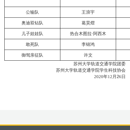
公输队
王浪宇
奥迪双钻队
葛昊熠
儿子娃娃队
热合木图拉·阿西木
敢死队
李锦鸿
御驾亲征队
许文
苏州大学轨道交通学院团委
苏州大学轨道交通学院学生科技协会
年
月2
日
2020
12
6