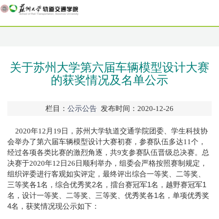
关于苏州大学第六届车辆模型设计大赛
的获奖情况及名单公示
栏目：
公示公告
发布时间：2020-12-26
年
月
日，苏州大学轨道交通学院团委、学生科技协
2020
12
19
会举办了第六届车辆模型设计大赛初赛，参赛队伍多达
个，
11
经过各项各类比赛的激烈角逐，共
支参赛队伍晋级总决赛。总
9
决赛于
年
日
日顺利举办，组委会严格按照赛制规定，
2020
12
26
组织评委进行客观如实评定，最终评出综合一等奖、二等奖、
三等奖各1名，综合优秀奖2名，擂台赛冠军1名，越野赛冠军1
名，设计一等奖、二等奖、三等奖、优秀奖各1名，单项优秀奖
4名，获奖情况现公示如下：