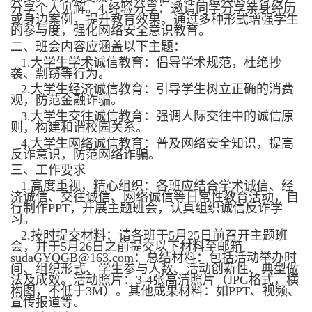
分享个人见解。
4.
经验分享：邀请同学分享亲身经历
或身边案例，提升教育效果。通过多种形式增强学生
的参与度，强化网络安全意识教育。
二、班会内容应涵盖以下主题：
1.
大学生学术诚信教育：倡导学术规范，杜绝抄
袭、剽窃等行为。
2.
大学生经济诚信教育：引导学生树立正确的消费
观，防范金融诈骗。
3.
大学生交往诚信教育：强调人际交往中的诚信原
则，构建和谐校园关系。
4.
大学生网络诚信教育：普及网络安全知识，提高
反诈意识，防范网络诈骗。
三、工作要求
1.
高度重视，精心组织：
各班应结合学术诚信、经
济诚信、交往诚信、网络诚信等日常性教育活动，自
行制作
PPT
，开展主题班会，认真组织诚信反诈学
习。
2.
按时提交材料：
请各班于
5
月
25
日前召开主题班
会，并于
5
月
26
日之前提交以下材料至邮箱
sudaGYQGB@163.com
：总结材料：包括活动举办时
间、组织形式、学生参与人数、活动创新性、典型做
法及成效。活动照片：
3-4
张高清照片（
JPG
格式，横
构图，不低于
3M
）。其他成果材料：如
PPT
、视频、
宣传报道等。