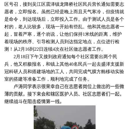
区号召，接到吴江区震泽镇龙降桥社区民兵营长通知需要志
愿者，立即报名。虽然已经是晚上而且天气寒冷，但疫情就
是命令，到达现场后，立即投入工作。由于测试人员是各个
村的，老人比较多，现场一开始有些乱。他和其他志愿者一
起，冒着严寒，逐个劝说，让他们保持
1
米线的距离，维护
着现场的秩序、引导检测人员到达指定地点，点位进行检
测！从
2
月
16
到
22
日连续
4
次在社区做志愿者工作。
2
月
18
日下午又接到政府通知每个社区需要出两个民
兵，他又积极报名，和镇上其他
40
名民兵一起去盛泽支援新
冠科研人员和搭建场地的工人，共同完成气膜方舱移动实验
室的搭建等准备工作，顺利地完成了任务。
卢涛同学表示很荣幸自己在志愿者岗位上做出的一些微
薄的贡献，接下来会
和辖区医护人员、社区志愿者们一起，
继续战斗在阻击疫情第一线。