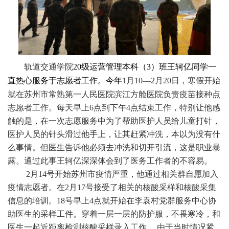
轨道交通学院
20
级运营管理本科（
3
）班王轲亿
同学一
直热心服务于志愿者工作。今年
1
月
10—2
月
20
日，寒假开始
就在苏州市常熟第一人民医院滨江方舱医院负责疫苗接种点
志愿者工作。每天早上
6
点到下午
4
点结束工作，特别让他感
触的是，在一次志愿服务中为了帮助医护人员给儿童打针，
医护人员的针头滑过他手上，让其赶紧冲洗，本以为没有什
么事情。但医生告诉他必须去冲洗和切开引流，这是职业暴
露。通过此事王轲亿深深体会到了医务工作者的不容易。
2
月
14
号开始苏州市疫情严重，他通过相关群自愿加入
疫情志愿者。在
2
月
17
号接受了相关的核酸采样和核酸采集
信息的培训。
18
号早上
4
点就开始在李袁村党群服务中心协
助医生的采样工件。穿着一层一层的防护服，不畏寒冷，和
医生一起近距离检测核酸采样录入工作。 由于当时情况紧