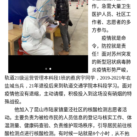
作，急需大量卫生
医护人员、社区工
作者、志愿者的多
方参与。
疫情就是命
令，防控就是责
任！面对苏州突发
的新型冠状病毒肺
炎疫情形势严峻，
轨道
21
级运营管理本科段
1
班的蔡房宇同学
，
2019-2021
年在
盐城当兵，
21
年退役后来到轨道交通学院本科段学习。面对
疫情他没有退缩，主动请缨，积极
投入到这场没有硝烟的特
殊战役。
他加入了
昆山市陆家镇童泾社区的核酸检测志愿者活
动。
主要负责为
被检市民的人员信息的登记与核实工作、
体
温测量、健康码查验、
负责维护现场秩序，引导居民前往核
酸检测点进行核酸检测。有时候一站就是
8
个小时，从不抱