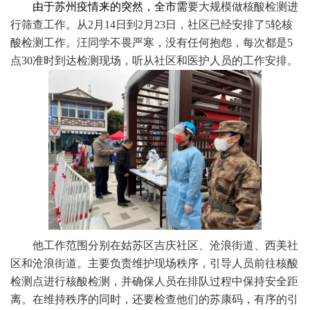
由于苏州疫情来的突然，全市需
要大规模做核酸检测进
行筛查工作。从
2
月
14
日到
2
月
23
日，社区已经安排了
5
轮核
酸检测工作。汪同学不畏严寒，没有任何抱怨，每次都是
5
点
30
准时到达检测现场，听从社区和医护人员的工作安排。
他工作范围分别在姑苏区吉庆社区、沧浪街道、西美社
区和沧浪街道。主要负责维护现场秩序，引导人员前往核酸
检测点进行核酸检测，并确保人员在排队过程中保持安全距
离。在维持秩序的同时，还要检查他们的苏康码，有序的引