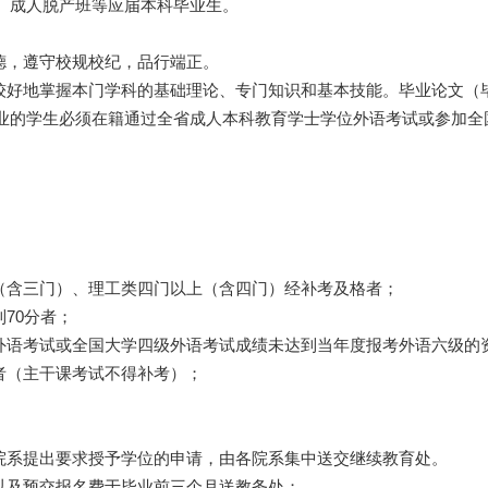
、成人脱产班等应届本科毕业生。
德，遵守校规校纪，品行端正。
。较好地掌握本门学科的基础理论、专门知识和基本技能。毕业论文（
业的学生必须在籍通过全省成人本科教育学士学位外语考试或参加全
；
上（含三门）、理工类四门以上（含四门）经补考及格者；
70分者；
位外语考试或全国大学四级外语考试成绩未达到当年度报考外语六级的
者（主干课考试不得补考）；
向院系提出要求授予学位的申请，由各院系集中送交继续教育处。
以及预交报名费于毕业前三个月送教务处；