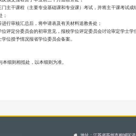
的三门主干课程（主要专业基础课和专业课）考试，并将主干课考试成
处；
绩等进行审核汇总后，将申请表及有关材料送教务处；
系学位评定分委员会的初审意见，报校学位评定委员会讨论审定学士学
士学位授予情况报省学位委员会备案。
与本细则相抵处，以本细则为准。
地址：江苏省苏州市相城区济