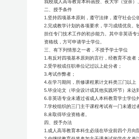
我校成人高等教育本科函授、夜大学（业余）
二、授予条件
1.坚持四项基本原则，遵守法律，遵守社会公
2.完成教学计划的各项要求，学习成绩优良
担任专门技术工作的初步能力。其中非英语专
资格线，方可申请学士学位。
三、有下列情形之一者，不授予学士学位
1.有反对四项基本原则的言行，经教育不改者
2.受学校或任职单位记过以上处分者；
3.考试作弊者；
4.在学习期间，所修课程累计文科类三门以
5.毕业论文（毕业设计或其他实践环节）未达到
6.非英语专业未通过省成人本科教育学士学
7.学校组织的三门主干课程考试有一门未通过
8.未取得毕业资格者。
四、授予办法
1.成人高等教育本科生必须在毕业前四个月
2.由继续教育处将参加主干课考试的学生名单