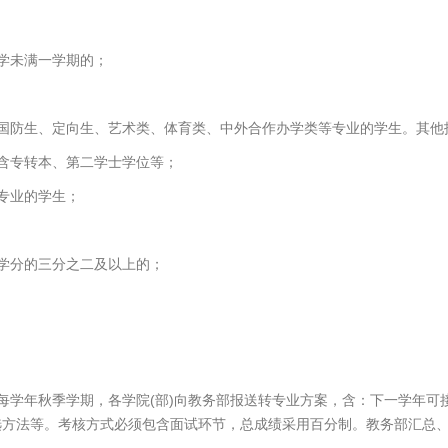
学未满一学期的；
含国防生、定向生、艺术类、体育类、中外合作办学类等专业的学生。其他
含专转本、第二学士学位等；
专业的学生；
学分的三分之二及以上的；
每学年秋季学期，各学院(部)向教务部报送转专业方案，含：下一学年可
选方法等。考核方式必须包含面试环节，总成绩采用百分制。教务部汇总