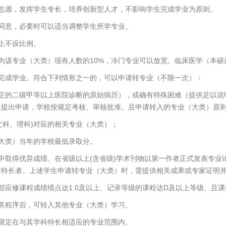
志愿，发挥学生专长，培养创新型人才，不影响学生完成学业为原则。
同意，必要时可以适当调整学生所学专业。
上不设比例。
该专业（大类）现有人数的10%，冷门专业可以放宽。临床医学（本硕连读
完成学业。符合下列情形之一的，可以申请转专业（不限一次）：
指定的二级甲等以上医院诊断的原始病历），或确有特殊困难（提供足以说
人提出申请，学校按规定考核、审核批准。且申请转入的专业（大类）原
文科、理科)对应的相关专业（大类）；
大类）当年的学校最低录取分。
中取得优异成绩、在省级以上(含省级)学术刊物以第一作者正式发表专业
其特长者。上述学生申请转专业（大类）时，需提供相关成果或专家证明
应修课程成绩绩点达1.0及以上、记录等级的课程达D及以上等级、且课
关程序后，可转入其他专业（大类）学习。
限定在与其学科特长相适应的专业范围内。