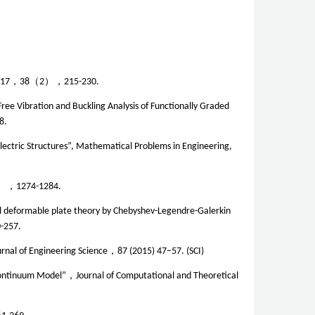
17
，
38
（
2
），
215-230.
ree Vibration and Buckling Analysis of Functionally Graded
8.
electric Structures”, Mathematical Problems in Engineering,
），
1274-1284.
al deformable plate theory by Chebyshev-Legendre-Galerkin
0-257.
rnal of Engineering Science
，
87 (2015) 47–57. (SCI)
-Continuum Model”，Journal of Computational and Theoretical