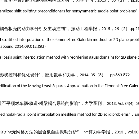
车
-
轨
-
桥耦合系统的随机振动响应分析”，力学季刊，
2015
，
36
（
2
），
pp26
neralized shift-splitting preconditioners for nonsymmetric saddle point proble
耦合板壳的动力学
分析
及主动控制
”，振动工程学报，
2015
，
28
（
2
）
,pp2
l stratified interpolation of the element-free Galerkin method for 2D plane pro
abound.2014.09.012.(SCI)
al basis point interpolation method with reordering gauss domains for 2D plane
的形状控制和优化设计”，应用数学和力学，
2014, 35
（
8
），
pp 863-872.
dification of the Moving Least-Squares Approximation in the Element-Free Gale
道不平顺对车辆
-
轨道
-
桥梁耦合系统的影响”，力学季刊，
2013, Vol.34(4): 5
ed nodal-radial point interpolation meshless method for 2D solid problems”，E
Kriging
无网格方法的层合板自由振动分析
”
，
计算力学学报，
2013，Vol.3