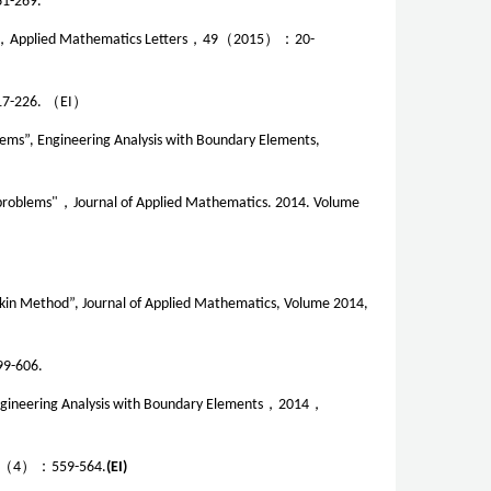
1-269.
ms”，Applied Mathematics Letters
，
49
（
2015
）
：
20-
17-226.
（
EI
）
blems”, Engineering Analysis with Boundary Elements,
 problems"
，
Journal of Applied Mathematics. 2014. Volume
rkin Method”, Journal of Applied Mathematics, Volume 2014,
99-606.
ngineering Analysis with Boundary Elements
，
2014
，
0（4）：559-564.
(EI)