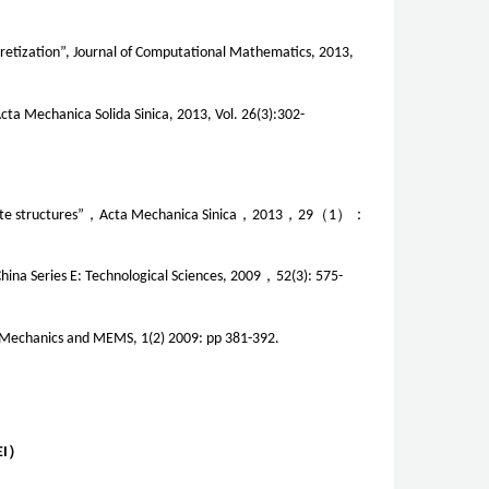
cretization”, Journal of Computational Mathematics, 2013,
cta Mechanica Solida Sinica, 2013, Vol. 26(3):302-
te structures”
，
Acta Mechanica Sinica
，
2013
，
29
（
1
）：
 China Series E: Technological Sciences, 2009
，
52(3): 575-
 of Mechanics and MEMS, 1(2) 2009: pp 381-392.
EI
）