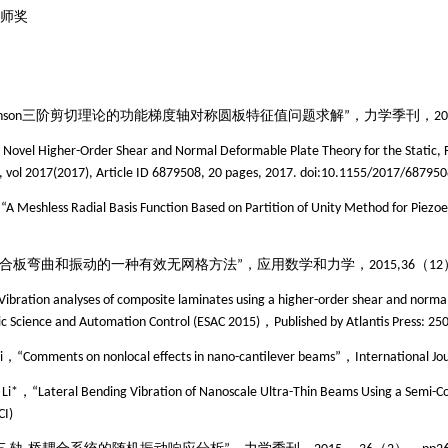
师奖
nson
三阶剪切理
论的功能梯度轴对称圆板特征值问题求解
”，
力学季刊，
20
A Novel Higher-Order Shear and Normal Deformable Plate Theory for the Static, F
, vol 2017(2017), Article ID 6879508, 20 pages, 2017. doi:10.1155/2017/687950
 “A Meshless Radial Basis Function Based on Partition of Unity Method for Piezo
合板弯曲和振动的一种有效无网格方法
”，应用数学和力学，
2015,36
（
12
Vibration analyses of composite laminates using a higher-order shear and norm
ic Science and Automation Control (ESAC 2015)
，
Published by Atlantis Press: 25
i
，
“Comments on nonlocal effects in nano-cantilever beams”，International Jou
 Li*
，“
Lateral Bending Vibration of Nanoscale Ultra-Thin Beams Using a Semi
CI)