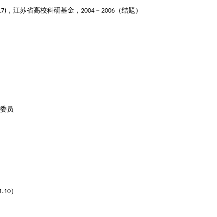
17)
，
江苏省高校科研基
金
，
2004
－
2
006
（
结题
）
委员
.10）