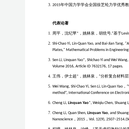
2015
年中国力学学会全国徐芝纶力学优秀教
代表论著
周平，沈纪苹
*
，姚林泉，胡统号
.
“
基于
Levi
Shi-Chao Yi
,
Lin-Quan Yao
, and
Bai-Jian Tang
, "
Plates," Mathematical Problems in Engineering
Sen Li, Linquan Yao*, Shichao Yi and Wei Wang,
Volume 2016, Article ID 7632176, 17 pages.
王伟，伊士超
*
，姚林泉，“
分析复合材料层
Wei Wang, Shi-Chao Yi, Sen Li, Lin-Quan Yao
，
“
method”, International Conference on Electron
Cheng Li,
Linquan Yao
*, Weiqiu Chen, Shuang L
Cheng Li, Quan Shen,
Linquan Yao
, and Shuang
Nanoscience
，
2015
，
Vol. 12(9), 2507–2514.(S