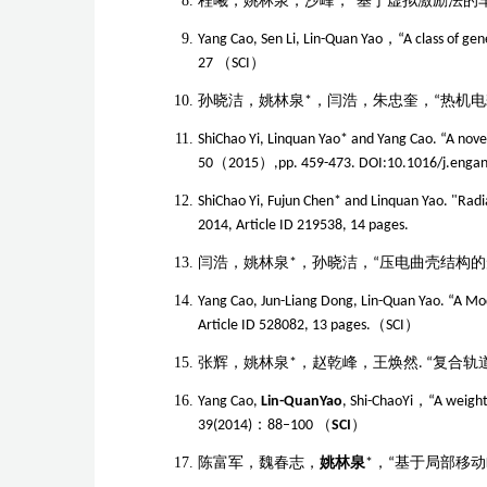
程曦，姚林泉，沙峰，
“基于虚拟激励法的
Yang Cao, Sen Li, Lin-Quan Yao
，
“A class of ge
27
（
SCI
）
孙晓洁，姚林泉
*
，闫浩，朱忠奎，
“
热机电
ShiChao Yi, Linquan Yao* and Yang Cao. “A nove
50
（
2015
）
,pp. 459-473.
DOI:10.1016/j.engan
ShiChao Yi, Fujun Chen* and Linquan Yao. "Radi
2014, Article ID 219538, 14 pages.
闫浩，姚林泉
*
，孙晓洁，“压电曲壳结构
Yang Cao, Jun-Liang Dong, Lin-Quan Yao. “A Mo
Article ID 528082, 13 pages.
（
SCI
）
张辉，姚林泉
*
，赵乾峰，王焕然
.
“复合轨
Yang Cao,
Lin-QuanYao
, Shi-ChaoYi
，
“A weight
39(2014)
：
88–100
（
SCI
）
陈富军，魏春志，
姚林泉
*
，
“
基于局部移动