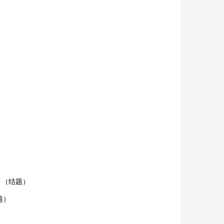
（结题）
题）