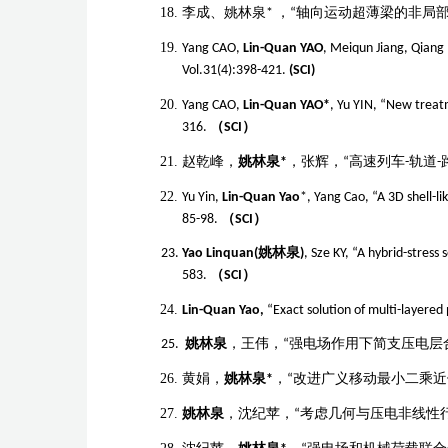
李成、姚林泉
*
，
“轴向运动超薄梁的非局
Yang CAO,
Lin-Quan YAO
, Meiqun Jiang, Qiang
Vol.31(4):398-421.
(SCI)
Yang CAO,
Lin-Quan YAO*
, Yu YIN, “New treat
316.
（
SCI
）
赵乾峰，
姚林泉
*
，张辉，
“高速列车
-
轨道
-
Yu Yin,
Lin-Quan Yao
*, Yang Cao, “A 3D shell-l
85-98.
（
SCI
）
Yao Linquan(
姚林泉
)
, Sze KY, “A hybrid-stress 
583.
（
SCI
）
Lin-Quan Yao,
“Exact solution of multi-layered
姚林泉
，王伟，
“
强电场作用下简支压电层
黄娟，
姚林泉
*
，
“
改进广义移动最小二乘近
姚林泉
，
沈纪苹
，
“
考虑几何与压电非线性