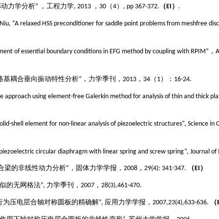
部动力学分析”
，工程力学
, 2013
，
30（4
）
, pp 367-372.
（
EI
）
.
 Niu, “A relaxed HSS preconditioner for saddle point problems from meshfree dis
ment of essential boundary conditions in EFG method by coupling with RPIM”
，
A
路基耦合垂向振动特性分析”，力学季刊，
2013
，
34
（
1
）：
16-24.
ike approach using element-free Galerkin method for analysis of thin and thick pla
solid-shell element for non-linear analysis of piezoelectric structures”, Science in
 piezoelectric circular diaphragm with linear spring and screw spring”, Journal
合梁的非线性动力分析
”
，固体力学学报，
2008
，
29(4): 341-347.
（
EI
）
似的无网格法
”, 力学季刊
，
2007，28(3),461-470.
行为压电层合轴对称圆板的精确解
”, 应用力学学报
，
2007,23(4),633-636.
（