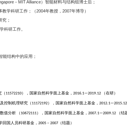
ngapore
－
MIT Alliance
）智能材料与结构组博士后；
院从事教学科研工作；
（
2004年教授，2007年博导
）
作研究；
教学科研工作。
智能结构中的应用
；
究（
11572210
）
，
国家自然科学
面上
基金，2016.1—2019.12
（在研）
及控制机理研究
（
11172192
）
，
国家自然科学
面上
基金，2012.1—2015.12
数值分析
（
10672111
）
，
国家自然科学
面上
基金，2007.1—2009.12
（结
学回国人员科研基金
，
2005
－
2007
（
结题
）