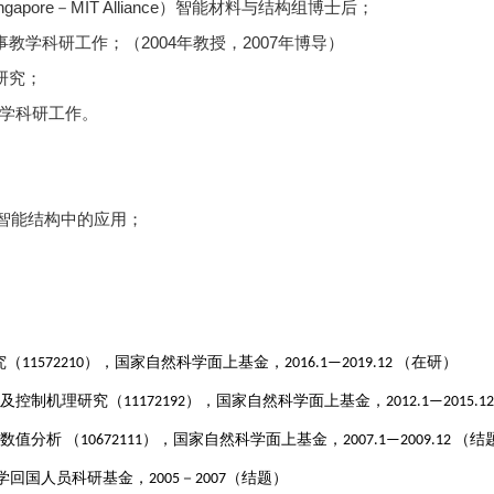
ngapore
－
MIT Alliance
）智能材料与结构组博士后；
院从事教学科研工作；
（
2004年教授，2007年博导
）
作研究；
教学科研工作。
智能结构中的应用
；
究（
11572210
）
，
国家自然科学
面上
基金，2016.1—2019.12
（在研）
及控制机理研究
（
11172192
）
，
国家自然科学
面上
基金，2012.1—2015.12
数值分析
（
10672111
）
，
国家自然科学
面上
基金，2007.1—2009.12
（结
学回国人员科研基金
，
2005
－
2007
（
结题
）