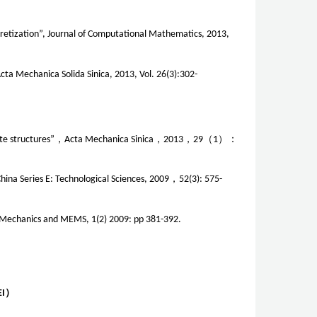
cretization”, Journal of Computational Mathematics, 2013,
cta Mechanica Solida Sinica, 2013, Vol. 26(3):302-
te structures”
，
Acta Mechanica Sinica
，
2013
，
29
（
1
）：
 China Series E: Technological Sciences, 2009
，
52(3): 575-
 of Mechanics and MEMS, 1(2) 2009: pp 381-392.
EI
）