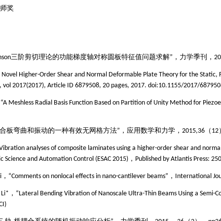
师奖
nson
三阶剪切理
论的功能梯度轴对称圆板特征值问题求解
”，
力学季刊，
20
A Novel Higher-Order Shear and Normal Deformable Plate Theory for the Static, F
, vol 2017(2017), Article ID 6879508, 20 pages, 2017. doi:10.1155/2017/687950
 “A Meshless Radial Basis Function Based on Partition of Unity Method for Piezo
合板弯曲和振动的一种有效无网格方法
”，应用数学和力学，
2015,36
（
12
Vibration analyses of composite laminates using a higher-order shear and norm
ic Science and Automation Control (ESAC 2015)
，
Published by Atlantis Press: 25
i
，
“Comments on nonlocal effects in nano-cantilever beams”，International Jou
 Li*
，“
Lateral Bending Vibration of Nanoscale Ultra-Thin Beams Using a Semi
CI)