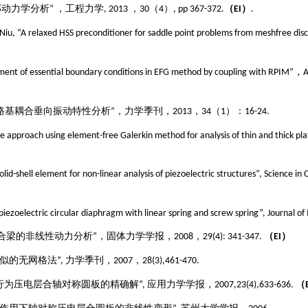
部动力学分析”
，工程力学
, 2013
，
30（4
）
, pp 367-372.
（
EI
）
.
 Niu, “A relaxed HSS preconditioner for saddle point problems from meshfree dis
ment of essential boundary conditions in EFG method by coupling with RPIM”
，
A
路基耦合垂向振动特性分析”，力学季刊，
2013
，
34
（
1
）：
16-24.
ike approach using element-free Galerkin method for analysis of thin and thick pla
solid-shell element for non-linear analysis of piezoelectric structures”, Science in
 piezoelectric circular diaphragm with linear spring and screw spring”, Journal
合梁的非线性动力分析
”
，固体力学学报，
2008
，
29(4): 341-347.
（
EI
）
似的无网格法
”, 力学季刊
，
2007，28(3),461-470.
行为压电层合轴对称圆板的精确解
”, 应用力学学报
，
2007,23(4),633-636.
（