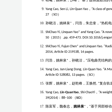
程曦，姚林泉，沙峰，
“基于虚拟激励法的
Yang Cao, Sen Li, Lin-Quan Yao
，
“A class of ge
27
（
SCI
）
孙晓洁，姚林泉
*
，闫浩，朱忠奎，
“
热机电
ShiChao Yi, Linquan Yao* and Yang Cao. “A nove
50
（
2015
）
,pp. 459-473.
DOI:10.1016/j.engan
ShiChao Yi, Fujun Chen* and Linquan Yao. "Radi
2014, Article ID 219538, 14 pages.
闫浩，姚林泉
*
，孙晓洁，“压电曲壳结构
Yang Cao, Jun-Liang Dong, Lin-Quan Yao. “A Mo
Article ID 528082, 13 pages.
（
SCI
）
张辉，姚林泉
*
，赵乾峰，王焕然
.
“复合轨
Yang Cao,
Lin-QuanYao
, Shi-ChaoYi
，
“A weight
39(2014)
：
88–100
（
SCI
）
陈富军，魏春志，
姚林泉
*
，
“
基于局部移动