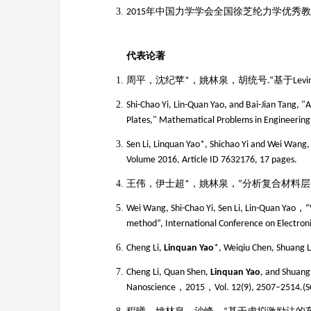
2015
年中国力学学会全国徐芝纶力学优秀教
代表论著
周平，沈纪苹
*
，姚林泉，胡统号
.
“
基于
Levi
Shi-Chao Yi
,
Lin-Quan Yao
, and
Bai-Jian Tang
, "
Plates," Mathematical Problems in Engineering
Sen Li, Linquan Yao*, Shichao Yi and Wei Wang,
Volume 2016, Article ID 7632176, 17 pages.
王伟，伊士超
*
，姚林泉，“
分析复合材料层
Wei Wang, Shi-Chao Yi, Sen Li, Lin-Quan Yao
，
“
method”, International Conference on Electron
Cheng Li,
Linquan Yao
*, Weiqiu Chen, Shuang L
Cheng Li, Quan Shen,
Linquan Yao
, and Shuang
Nanoscience
，
2015
，
Vol. 12(9), 2507–2514.(S