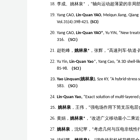
李成、姚林泉
*
，
“轴向运动超薄梁的非局
Yang CAO,
Lin-Quan YAO
, Meiqun Jiang, Qiang
Vol.31(4):398-421.
(SCI)
Yang CAO,
Lin-Quan YAO*
, Yu YIN, “New treat
316.
（
SCI
）
赵乾峰，
姚林泉
*
，张辉，
“高速列车
-
轨道
-
Yu Yin,
Lin-Quan Yao
*, Yang Cao, “A 3D shell-l
85-98.
（
SCI
）
Yao Linquan(
姚林泉
)
, Sze KY, “A hybrid-stress 
583.
（
SCI
）
Lin-Quan Yao,
“Exact solution of multi-layered
姚林泉
，王伟，
“
强电场作用下简支压电层
黄娟，
姚林泉
*
，
“
改进广义移动最小二乘近
姚林泉
，
沈纪苹
，
“
考虑几何与压电非线性