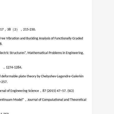
17
，
38
（
2
），
215-230.
ree Vibration and Buckling Analysis of Functionally Graded
8.
electric Structures”, Mathematical Problems in Engineering,
），
1274-1284.
al deformable plate theory by Chebyshev-Legendre-Galerkin
0-257.
rnal of Engineering Science
，
87 (2015) 47–57. (SCI)
-Continuum Model”，Journal of Computational and Theoretical