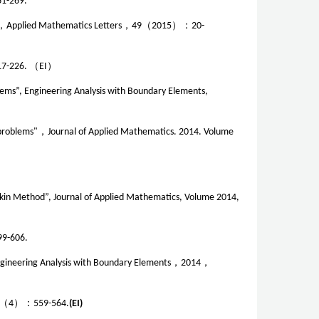
1-269.
ms”，Applied Mathematics Letters
，
49
（
2015
）
：
20-
17-226.
（
EI
）
blems”, Engineering Analysis with Boundary Elements,
 problems"
，
Journal of Applied Mathematics. 2014. Volume
rkin Method”, Journal of Applied Mathematics, Volume 2014,
99-606.
ngineering Analysis with Boundary Elements
，
2014
，
0（4）：559-564.
(EI)