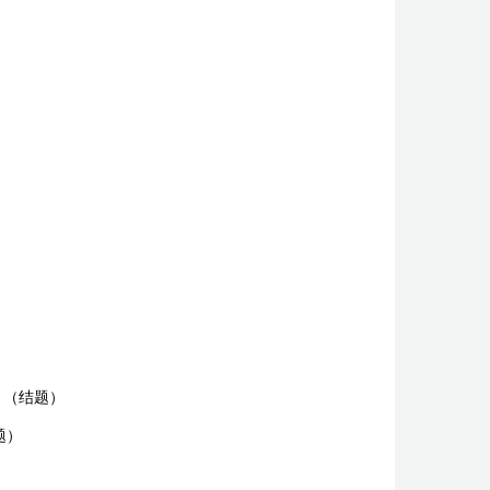
（结题）
题）