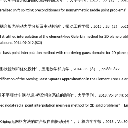
车
-
轨
-
桥耦合系统的随机振动响应分析”，力学季刊，
2015
，
36
（
2
），
pp26
neralized shift-splitting preconditioners for nonsymmetric saddle point proble
耦合板壳的动力学
分析
及主动控制
”，振动工程学报，
2015
，
28
（
2
）
,pp2
l stratified interpolation of the element-free Galerkin method for 2D plane pro
abound.2014.09.012.(SCI)
al basis point interpolation method with reordering gauss domains for 2D plane
的形状控制和优化设计”，应用数学和力学，
2014, 35
（
8
），
pp 863-872.
dification of the Moving Least-Squares Approximation in the Element-Free Gale
道不平顺对车辆
-
轨道
-
桥梁耦合系统的影响”，力学季刊，
2013, Vol.34(4): 5
ed nodal-radial point interpolation meshless method for 2D solid problems”，E
Kriging
无网格方法的层合板自由振动分析
”
，
计算力学学报，
2013，Vol.3