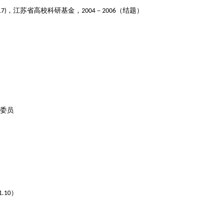
17)
，
江苏省高校科研基
金
，
2004
－
2
006
（
结题
）
委员
.10）