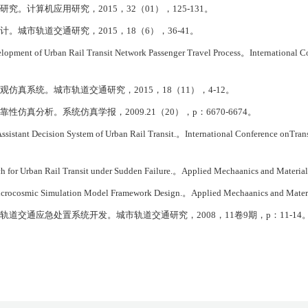
研究。计算机应用研究，
2015
，
32
（
01
），
125-131
。
计。城市轨道交通研究，
2015
，
18
（
6
），
36-41
。
pment of Urban Rail Transit Network Passenger Travel Process
。
International 
观仿真系统。城市轨道交通研究，
2015
，
18
（
11
），
4-12
。
靠性仿真分析。系统仿真学报，
2009.21
（
20
），
p
：
6670-6674
。
istant Decision System of Urban Rail Transit.
。
International Conference onTran
for Urban Rail Transit under Sudden Failure.
。
Applied Mechaanics and Material
Microcosmic Simulation Model Framework Design.
。
Applied Mechaanics and Mater
轨道交通应急处置系统开发。城市轨道交通研究，
2008
，
11
卷
9
期，
p
：
11-14