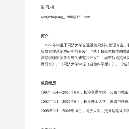
副教授
wangzhiqiang_1980@163.com
简介
2008
年毕业于同济大学交通运输规划与管理专业，
集成管理系统的研究与开发”、“基于超媒体技术的城
营管理辅助决策系统的研究和开发”、“城市轨道交
用研究》、《同济大学学报（自然科学版）》、《城
教育经历
1997
年
9
月—
2001
年
6
月，长沙交通学院，公路与城市
2002
年
9
月—
2005
年
6
月，长沙理工大学，道路与铁道
2005
年
9
月—
2008
年
10
月，同济大学，交通运输规划