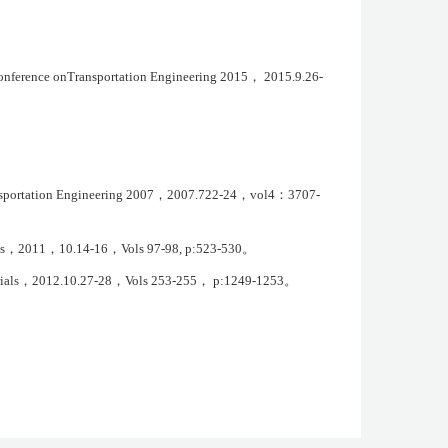
Conference onTransportation Engineering 2015
，
2015.9.26-
sportation Engineering 2007
，
2007.722-24
，
vol4
：
3707-
s
，
2011
，
10.14-16
，
Vols 97-98, p:523-530
。
ials
，
2012.10.27-28
，
Vols 253-255
，
p:1249-1253
。
。