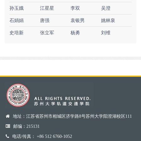
孙玉娥
江星星
李双
吴澄
石娟娟
唐强
袁银男
姚林泉
史培新
张立军
杨勇
刘维
地址：江苏省苏州市相城区济学路8号苏州大学阳澄湖校区111
邮编：215131
电话/传真： +86 512 6760-1052