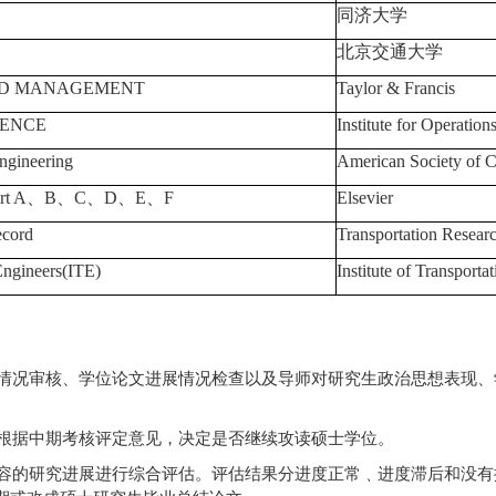
同济大学
北京交通大学
ND MANAGEMENT
Taylor & Francis
IENCE
Institute for Operati
Engineering
American Society of C
rt A
、
B
、
C
、
D
、
E
、
F
Elsevier
ecord
Transportation Resear
 Engineers(ITE)
Institute of Transporta
情况审核、学位论文进展情况检查以及导师对研究生政治思想表现、
根据中期考核评定意见，决定是否继续攻读硕士学位。
容的研究进展进行综合评估。评估结果分进度正常﹑进度滞后和没有