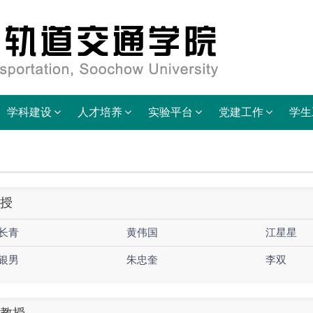
学科建设
人才培养
实验平台
党建工作
学生
授
长青
黄伟国
江星星
银男
朱忠奎
李双