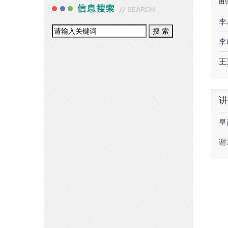
副
李
李
王
讲
皇
谢