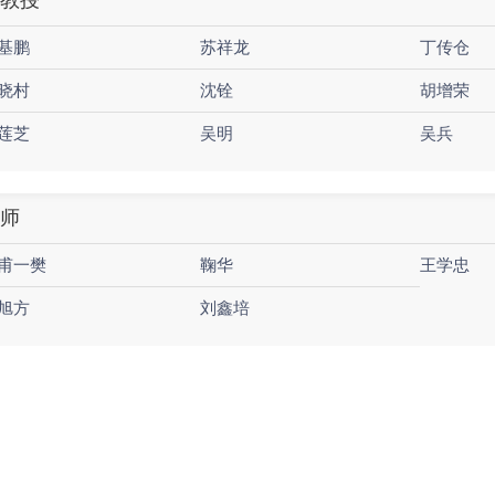
教授
基鹏
苏祥龙
丁传仓
晓村
沈铨
胡增荣
莲芝
吴明
吴兵
师
甫一樊
鞠华
王学忠
旭方
刘鑫培